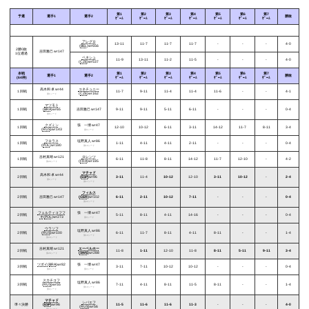
第1
第2
第3
第4
第5
第6
第7
予選
選手1
選手2
勝敗
ｹﾞｰﾑ
ｹﾞｰﾑ
ｹﾞｰﾑ
ｹﾞｰﾑ
ｹﾞｰﾑ
ｹﾞｰﾑ
ｹﾞｰﾑ
アレグロ
13-11
11-7
11-7
11-7
-
-
-
4-0
(
BEL
)wr656
2勝0敗
吉田雅己
wr147
1位通過
ベネシュ
11-9
13-11
11-2
11-5
-
-
-
4-0
(
CZE
)wr537
本戦
第1
第2
第3
第4
第5
第6
第7
選手1
選手2
勝敗
(64枠)
ｹﾞｰﾑ
ｹﾞｰﾑ
ｹﾞｰﾑ
ｹﾞｰﾑ
ｹﾞｰﾑ
ｹﾞｰﾑ
ｹﾞｰﾑ
高木和 卓
wr44
コネチュニー
１回戦
11-7
9-11
11-4
11-4
11-6
-
-
4-1
(
CZE
)wr162
第1シード
マツモト
１回戦
(
BRA
)wr65
吉田雅己
wr147
9-11
9-11
5-11
6-11
-
-
-
0-4
第6シード
クズミン
張 一博
wr47
１回戦
12-10
10-12
6-11
3-11
14-12
11-7
8-11
3-4
(
RUS
)wr143
第3シード
フロラス
塩野真人
wr86
１回戦
1-11
4-11
4-11
2-11
-
-
-
0-4
(
POL
)wr180
第13シード
吉村真晴
wr121
ロレンツ
１回戦
6-11
11-8
8-11
14-12
11-7
12-10
-
4-2
(
FRA
)wr185
第26シード
マチャド
高木和 卓
wr44
２回戦
(
ESP
)
wr96
3-11
11-4
10-12
12-10
3-11
10-12
-
2-4
第1シード
第17シード
フィルス
２回戦
吉田雅己
wr147
(
GER
)
wr102
6-11
2-11
10-12
7-11
-
-
-
0-4
第22シード
フェルティコフフ
張 一博
wr47
２回戦
5-11
8-11
4-11
14-16
-
-
-
0-4
キ
(
POL
)wr273
第3シード
ウラソフ
塩野真人
wr86
２回戦
(
RUS
)wr100
6-11
11-7
8-11
4-11
8-11
-
-
1-4
第13シード
第20シード
吉村真晴
wr121
エーベルホー
２回戦
11-8
1-11
12-10
11-8
8-11
5-11
9-11
3-4
(
SWE
)
wr288
第26シード
ツボイ
(
BRA
)wr82
張 一博
wr47
３回戦
3-11
7-11
10-12
10-12
-
-
-
0-4
第9シード
第3シード
スカチコフ
塩野真人
wr86
３回戦
(
RUS
)wr55
7-11
4-11
8-11
11-5
8-11
-
-
1-4
第13シード
第4シード
マチャド
シバエフ
準々決勝
(
ESP
)
wr96
11-5
11-6
11-6
11-3
-
-
-
4-0
(
RUS
)wr56