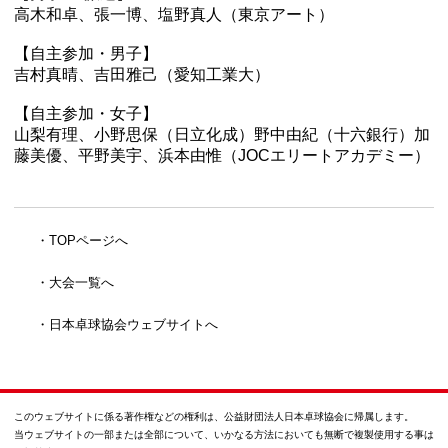
高木和卓、張一博、塩野真人（東京アート）
【自主参加・男子】
吉村真晴、吉田雅己（愛知工業大）
【自主参加・女子】
山梨有理、小野思保（日立化成）野中由紀（十六銀行）加
藤美優、平野美宇、浜本由惟（JOCエリートアカデミー）
TOPページへ
大会一覧へ
日本卓球協会ウェブサイトへ
このウェブサイトに係る著作権などの権利は、公益財団法人日本卓球協会に帰属します。
当ウェブサイトの一部または全部について、いかなる方法においても無断で複製使用する事は