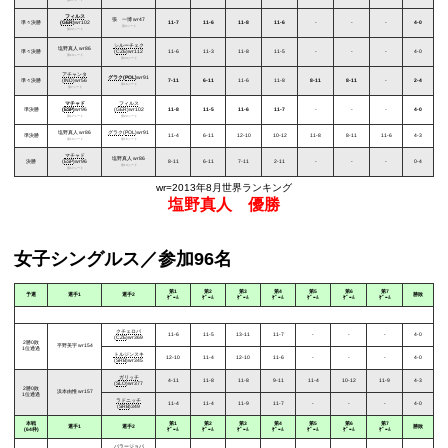
第17シード
フィルス
張 一博
wr47
準々決勝
(
GER
)
wr102
11-7
11-6
11-8
11-6
-
-
-
4-0
第3シード
第22シード
シルーチェク
塩野真人
wr86
準々決勝
(
CZE
)wr112
11-6
11-3
11-8
11-5
-
-
-
4-0
第13シード
第24シード
アチャンタ
グラク
(
POL
)
wr91
準々決勝
(
IND
)wr56
7-11
6-11
11-6
11-8
8-11
8-11
-
2-4
第15シード
第7シード
マチャド
フィルス
準決勝
(
ESP
)
wr96
(
GER
)wr102
11-8
11-5
11-6
11-7
-
-
-
4-0
第17シード
第22シード
塩野真人
wr86
グラク
(
POL
)wr91
準決勝
11-4
6-11
12-10
10-12
11-8
8-11
11-6
4-3
第13シード
第15シード
マチャド
塩野真人
wr86
決勝
(
ESP
)wr96
8-11
6-11
7-11
2-11
-
-
-
0-4
第13シード
第17シード
wr=2013年8月世界ランキング
塩野真人 優勝
女子シングルス／参加96名
第1
第2
第3
第4
第5
第6
第7
予選
選手1
選手2
勝敗
ｹﾞｰﾑ
ｹﾞｰﾑ
ｹﾞｰﾑ
ｹﾞｰﾑ
ｹﾞｰﾑ
ｹﾞｰﾑ
ｹﾞｰﾑ
クチェロバ
11-6
11-5
13-11
11-7
-
-
-
4-0
(
CZE
)wr369
2勝0敗
平野美宇
wr154
1位通過
トルジンスキ
12-10
11-4
12-10
11-6
-
-
-
4-0
(
SRB
)wr345
ガリッチ
4-11
11-8
11-8
9-11
11-4
10-12
11-9
4-3
(
SLO
)wr377
2勝0敗
浜本由惟
wr157
1位通過
ラドニッチ
11-4
11-4
11-9
11-7
-
-
-
4-0
(
SRB
)349
本戦
第1
第2
第3
第4
第5
第6
第7
選手1
選手2
勝敗
(64枠)
ｹﾞｰﾑ
ｹﾞｰﾑ
ｹﾞｰﾑ
ｹﾞｰﾑ
ｹﾞｰﾑ
ｹﾞｰﾑ
ｹﾞｰﾑ
バラージョバ