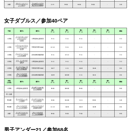
ガルドシュ
/
ハベソ
フェルティコフス
決勝
11-9
9-11
6-11
5-11
-
1-3
ーン
(
AUT
)
キ
/
フロラス
(
POL
)
女子ダブルス／参加40ペア
第1
第2
第3
第4
第5
予選
選手1
選手2
勝敗
ｹﾞｰﾑ
ｹﾞｰﾑ
ｹﾞｰﾑ
ｹﾞｰﾑ
ｹﾞｰﾑ
ファルラダンスカ
/
１回戦
バスイリエワ
小野思保/山梨有理
9-11
5-11
6-11
-
-
0-3
(
UKR
)
ハラバショバ
/
スミ
１回戦
シュティーコバ
平野美宇/野中由紀
12-14
9-11
6-11
-
-
0-3
(
CZE
)
フェニベシ
/
トルジ
１回戦
浜本由惟/加藤美優
8-11
10-12
9-11
-
-
0-3
ンスキ
(
SRB
)
グイ･リン
/
ヤマダ
２回戦
小野思保/山梨有理
8-11
9-11
4-11
-
-
0-3
(
BRA
)
ドゥブコワ
/
Vi.パブ
２回戦
平野美宇/野中由紀
11-7
4-11
11-8
11-6
-
3-1
ロビッチ
(
BLR
)
クレーメルス
/
リ
２回戦
浜本由惟/加藤美優
11-9
12-10
4-11
11-1
-
3-1
ー･ジャオ
(
NED
)
本戦
第1
第2
第3
第4
第5
選手1
選手2
勝敗
(16枠)
ｹﾞｰﾑ
ｹﾞｰﾑ
ｹﾞｰﾑ
ｹﾞｰﾑ
ｹﾞｰﾑ
グジボフスカ
/
パル
１回戦
小野思保/山梨有理
9-11
10-12
9-11
-
-
0-3
ティカ
(
POL
)
準々決勝
P.ソルヤ
/
ウィンタ
グジボフスカ
/
パル
準決勝
4-11
11-13
11-6
8-11
-
1-3
ー
(
GER
)
ティカ
(
POL
)
クレーメルス
/
リ
ジルバーアイゼン
/
準決勝
11-13
11-6
11-3
11-8
-
3-1
ー･ジャオ
(
NED
)
呉佳多
(
GER
)
グジボフスカ
/
パル
クレーメルス
/
リ
決勝
8-11
5-11
7-11
-
-
0-3
ティカ
(
POL
)
ー･ジャオ
(
NED
)
男子アンダー21／参加68名