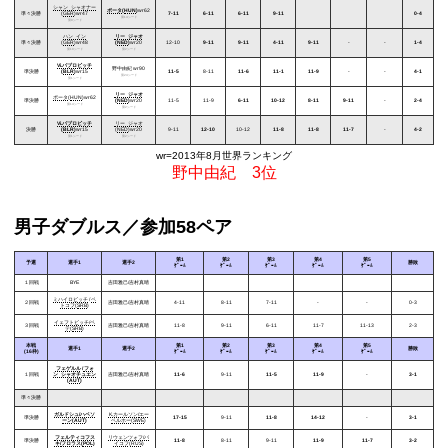
シャン･シャオナー
ポータ
(
HUN
)
wr62
準々決勝
(
GER
)wr47
7-11
6-11
6-11
9-11
0-4
第14シード
第9シード
ハン･イン
リー･ジャオ
準々決勝
(
GER
)wr48
(
NED
)
wr20
12-10
9-11
9-11
4-11
9-11
-
-
1-4
第10シード
第2シード
Vi.パブロビッチ
野中由紀
wr90
準決勝
(
BLR
)
wr15
11-5
8-11
11-6
11-1
11-9
-
-
4-1
第24シード
第1シード
リー･ジャオ
ポータ
(
HUN
)wr62
準決勝
(
NED
)
wr20
11-5
11-9
6-11
10-12
8-11
9-11
-
2-4
第14シード
第2シード
Vi.パブロビッチ
リー･ジャオ
決勝
(
BLR
)
wr15
(
NED
)wr20
9-11
12-10
10-12
11-8
11-8
11-7
-
4-2
第1シード
第2シード
wr=2013年8月世界ランキング
野中由紀 3位
男子ダブルス／参加58ペア
第1
第2
第3
第4
第5
予選
選手1
選手2
勝敗
ｹﾞｰﾑ
ｹﾞｰﾑ
ｹﾞｰﾑ
ｹﾞｰﾑ
ｹﾞｰﾑ
１回戦
BYE
吉田雅己/吉村真晴
ミハイロビッチ
/
ペ
２回戦
吉田雅己/吉村真晴
4-11
8-11
7-11
-
-
0-3
トコフ
(
SRB
)
イェフトビッチ
/
ペ
３回戦
吉田雅己/吉村真晴
11-8
9-11
6-11
11-7
11-13
2-3
テ
(
SRB
)
本戦
第1
第2
第3
第4
第5
選手1
選手2
勝敗
(16枠)
ｹﾞｰﾑ
ｹﾞｰﾑ
ｹﾞｰﾑ
ｹﾞｰﾑ
ｹﾞｰﾑ
フェゲルル
/
フォ
１回戦
ン･シャオチュエン
吉田雅己/吉村真晴
11-6
9-11
11-5
11-9
-
3-1
(
AUT
)
準々決勝
ガルドシュ
/
ハベソ
K.カールソン
/
エー
準決勝
17-15
9-11
11-8
14-12
-
3-1
ーン
(
AUT
)
ベルホー
(
SWE
)
フェルティコフス
リウェンツォフ
/
パ
準決勝
11-8
8-11
9-11
11-9
11-7
3-2
キ
/
フロラス
(
POL
)
イコフ
(
RUS
)