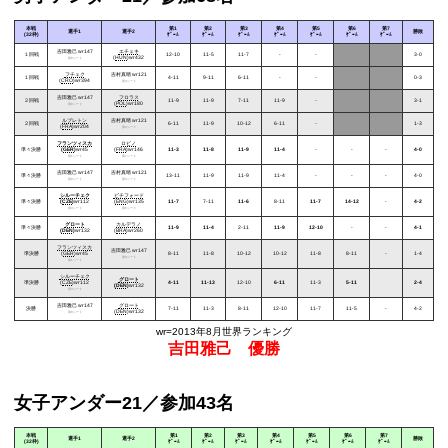
本戦
第1
第2
第3
第4
第5
第6
第7
選手1
選手2
勝敗
(32枠)
ｹﾞｰﾑ
ｹﾞｰﾑ
ｹﾞｰﾑ
ｹﾞｰﾑ
ｹﾞｰﾑ
ｹﾞｰﾑ
ｹﾞｰﾑ
吉田雅己
wr147
エチェキ
１回戦
12-10
11-5
11-7
-
-
3-0
(
HUN
)wr432
第8シード
フチェク
吉村真晴
wr121
１回戦
4-11
9-11
6-11
-
-
0-3
(
CRO
)wr394
第4シード
吉田雅己
wr147
フロラス
２回戦
11-9
11-9
7-11
11-9
-
3-1
(
POL
)wr180
第8シード
ルブレトン
吉村真晴
wr121
２回戦
6-11
11-9
10-12
6-11
-
1-3
(
FRA
)wr204
第4シード
フランツィスカ
ロビノ
準々決勝
(
GER
)
wr45
(
FRA
)wr146
11-3
11-8
11-9
11-4
-
-
-
4-0
第1シード
第7シード
吉田雅己
wr147
吉村真晴
wr121
準々決勝
13-11
11-9
11-9
11-4
-
-
-
4-0
第8シード
第4シード
シルーチェク
ピチフォード
準々決勝
(
CZE
)
wr112
(
ENG
)wr135
11-7
7-11
11-6
8-11
11-7
14-12
-
4-2
第3シード
第6シード
グロート
カルデラノ
準々決勝
11-9
11-4
2-11
11-9
12-10
-
-
4-1
(
DEN
)
wr132
(
BRA
)wr260
フランツィスカ
吉田雅己
wr147
準決勝
(
GER
)wr45
8-11
11-8
10-12
10-12
11-8
8-11
-
1-4
第8シード
第1シード
シルーチェク
グロート
準決勝
(
CZE
)wr112
4-11
11-13
12-10
6-11
11-3
5-11
2-4
(
DEN
)
wr132
第3シード
吉田雅己
wr147
グロート
決勝
7-11
11-3
8-11
12-10
11-7
11-5
-
4-2
(
DEN
)wr132
第8シード
wr=2013年8月世界ランキング
吉田雅己 優勝
女子アンダー21／参加43名
本戦
第1
第2
第3
第4
第5
第6
第7
選手1
選手2
勝敗
(32枠)
ｹﾞｰﾑ
ｹﾞｰﾑ
ｹﾞｰﾑ
ｹﾞｰﾑ
ｹﾞｰﾑ
ｹﾞｰﾑ
ｹﾞｰﾑ