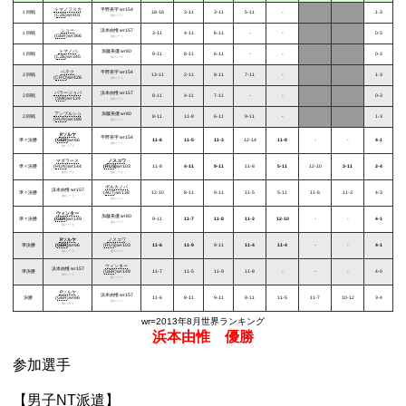
トマノフスカ
平野美宇
wr154
１回戦
18-16
3-11
3-11
5-11
-
1-3
(
CZE
)wr401
第8シード
シュー
浜本由惟
wr157
１回戦
3-11
4-11
6-11
-
-
0-3
(
GER
)wr366
第9シード
トマノバ
加藤美優
wr80
１回戦
9-11
8-11
6-11
-
-
0-3
(
CZE
)wr345
第2シード
ペテク
平野美宇
wr154
２回戦
13-11
2-11
8-11
7-11
-
1-3
(
CRO
)wr428
第8シード
バラージョバ
浜本由惟
wr157
２回戦
8-11
4-11
7-11
-
-
0-3
(
SVK
)wr124
第9シード
アンブルシュ
加藤美優
wr80
２回戦
8-11
11-8
6-11
9-11
-
1-3
(
HUN
)wr188
第2シード
P.ソルヤ
平野美宇
wr154
準々決勝
(
GER
)
wr66
11-6
11-5
11-3
12-14
11-8
-
-
4-1
第8シード
第1シード
マダラース
ノスコワ
準々決勝
(
HUN
)wr144
(
RUS
)
wr103
11-8
4-11
9-11
11-8
5-11
12-10
3-11
3-4
第6シード
第3シード
ポルカノバ
浜本由惟
wr157
準々決勝
(
AUT
)wr138
12-10
8-11
9-11
11-5
5-11
11-6
11-3
4-3
第9シード
第5シード
ウィンター
加藤美優
wr80
準々決勝
(
GER
)
wr149
9-11
11-7
11-8
11-3
12-10
-
-
4-1
第2シード
第7シード
P.ソルヤ
ノスコワ
準決勝
(
GER
)
wr66
(
RUS
)wr103
11-6
11-9
9-11
11-4
11-4
-
-
4-1
第1シード
第3シード
ウィンター
浜本由惟
wr157
準決勝
(
GER
)wr149
11-7
11-5
11-9
11-8
-
-
-
4-0
第9シード
第7シード
P.ソルヤ
浜本由惟
wr157
決勝
(
GER
)wr66
11-6
8-11
9-11
8-11
11-5
11-7
10-12
3-4
第9シード
第1シード
wr=2013年8月世界ランキング
浜本由惟 優勝
参加選手
【男子NT派遣】