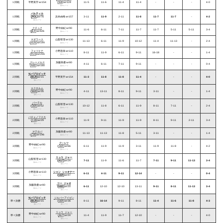
１回戦
平野美宇
wr154
(
SVK
)wr124
11-5
11-6
11-4
11-4
-
-
-
4-0
第26シード
パルティカ
１回戦
(
POL
)
wr76
浜本由惟
wr157
3-11
11-9
2-11
11-8
11-7
11-7
-
4-2
第18シード
クチュク
野中由紀
wr90
１回戦
11-6
6-11
7-11
11-7
11-7
5-11
5-11
3-4
(
BLR
)wr426
第24シード
マダラース
山梨有理
wr130
１回戦
11-13
6-11
11-9
10-12
11-4
11-13
-
2-4
(
HUN
)wr144
第28シード
フェツヒナ
小野思保
wr110
１回戦
8-11
11-9
6-11
9-11
16-18
-
-
1-4
(
RUS
)wr255
第24シード
クレーメルス
加藤美優
wr80
１回戦
4-11
6-11
7-11
9-11
-
-
-
0-4
(
NED
)wr180
第20シード
Vi.パブロビッチ
２回戦
(
BLR
)
wr15
平野美宇
wr154
11-3
11-8
11-8
11-4
-
-
-
4-0
第1シード
エクホルム
野中由紀
wr90
２回戦
(
SWE
)wr35
4-11
13-11
8-11
9-11
3-11
-
-
1-4
第24シード
第6シード
バーテル
山梨有理
wr130
２回戦
(
GER
)wr52
10-12
11-8
6-11
11-9
8-11
7-11
-
2-4
第28シード
第11シード
バチェノフスカ
小野思保
wr110
２回戦
(
CZE
)wr29
11-9
9-11
11-9
11-9
8-11
9-11
2-11
3-4
第24シード
第4シード
マテロバ
加藤美優
wr80
２回戦
11-13
11-13
11-8
5-11
3-11
-
-
1-4
(
CZE
)wr196
第20シード
P.ソルヤ
野中由紀
wr90
３回戦
(
GER
)wr66
6-11
11-9
11-9
3-11
11-9
11-8
-
4-2
第24シード
第15シード
リュウ･ジャー
山梨有理
wr130
３回戦
(
AUT
)
wr24
7-11
11-9
11-6
11-7
7-11
9-11
11-13
3-4
第28シード
第3シード
小野思保
wr110
シャン･シャオナー
３回戦
6-11
4-11
9-11
12-14
-
-
-
0-4
(
GER
)
wr47
第24シード
リー･ジャオ
加藤美優
wr80
３回戦
(
NED
)
wr20
6-11
12-10
12-10
13-11
9-11
8-11
11-13
3-4
第20シード
第2シード
Vi.パブロビッチ
ジルバーアイゼン
準々決勝
(
BLR
)
wr15
(
GER
)wr36
8-11
16-14
9-11
8-11
11-4
11-6
11-8
4-3
第1シード
第7シード
リュウ･ジャー
野中由紀
wr90
準々決勝
(
AUT
)wr24
11-4
11-9
11-7
12-10
-
-
-
4-0
第24シード
第3シード